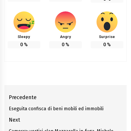
Sleepy
Angry
Surprise
0
%
0
%
0
%
Navigazione
Precedente
articoli
Eseguita confisca di beni mobili ed immobili
Previous
post:
Next